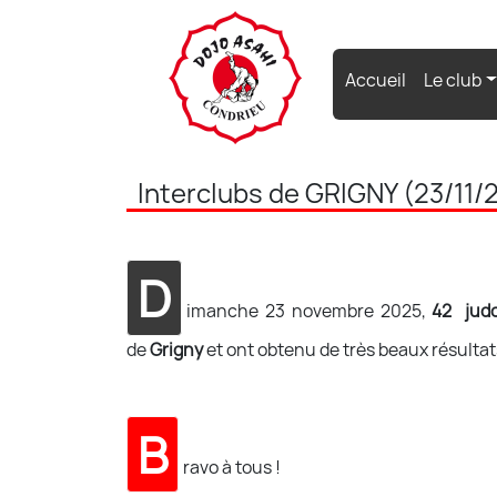
(current)
Accueil
Le club
Interclubs de GRIGNY (23/11/
D
imanche 23 novembre 2025,
42 jud
de
Grigny
et ont obtenu de très beaux résultats 
B
ravo à tous !