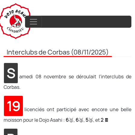
Interclubs de Corbas (08/11/2025)
S
amedi 08 novembre se déroulait l'interclubs de
Corbas.
19
licenciés ont participé avec encore une belle
moisson pour le Dojo Asahi :
6
🥇,
6
🥈,
5
🥉, et
2
🍫