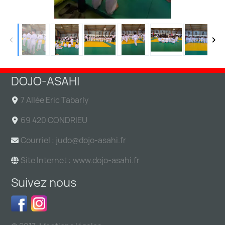
DOJO-ASAHI
7 Allée Eric Tabarly
69 420 CONDRIEU
Courriel : judo@
dojo-asahi.fr
Site Internet :
www.dojo-asahi.fr
Suivez nous