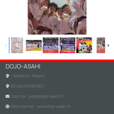
DOJO-ASAHI
7 Allée Eric Tabarly
69 420 CONDRIEU
Courriel : judo@
dojo-asahi.fr
Site Internet :
www.dojo-asahi.fr